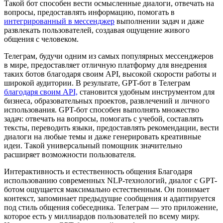
Такой бот способен вести осмысленные диалоги, отвечать на
вопросы, предоставлять информацию, помогать в
интегрированный в мессенджер
выполнении задач и даже
развлекать пользователей, создавая ощущение живого
общения с человеком.
Телеграм, будучи одним из самых популярных мессенджеров
в мире, предоставляет отличную платформу для внедрения
таких ботов благодаря своим API, высокой скорости работы и
широкой аудитории. В результате, GPT-бот в Телеграм
благодаря своим API,
становится удобным инструментом для
бизнеса, образовательных проектов, развлечений и личного
использования. GPT-бот способен выполнять множество
задач: отвечать на вопросы, помогать с учебой, составлять
тексты, переводить языки, предоставлять рекомендации, вести
диалоги на любые темы и даже генерировать креативные
идеи. Такой универсальный помощник значительно
расширяет возможности пользователя.
Интерактивность и естественность общения Благодаря
использованию современных NLP-технологий, диалог с GPT-
ботом ощущается максимально естественным. Он понимает
контекст, запоминает предыдущие сообщения и адаптируется
под стиль общения собеседника. Телеграм — это приложение,
которое есть у миллиардов пользователей по всему миру.